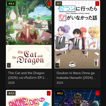
★
8.2
-
★
7
-
-
-
The Cat and the Dragon
Goukon ni Ittara Onna ga
(2026) แมวกับมังกร EP.1-
Inakatta Hanashi (2024)
EP.ล่าสุด
นัดบอดวันนี้ สาวๆ อยู่ไหม
2026
2024
ครับ EP.1-12
★
4.5
-
★
8.2
-