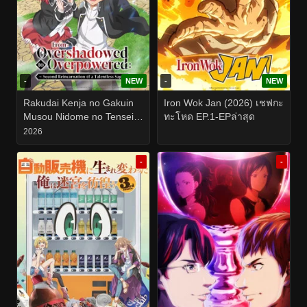
-
NEW
-
NEW
Rakudai Kenja no Gakuin
Iron Wok Jan (2026) เชฟกะ
Musou Nidome no Tensei
ทะโหด EP.1-EPล่าสุด
(2026) ปราชญ์ตกชั้นขอเกิด
2026
ใหม่เป็นเทพซ่า EP.1-12
-
-