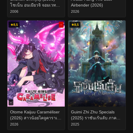
โชเน็น อนเมียวจิ จอมเวท
Airbender (2026)
ปราบมาร EP.1-26
2006
2026
★
8.5
-
★
8.5
-
Otome Kaijuu Caraméliser
Guimi Zhi Zhu Specials
(2026) สาวน้อยไคจูคาราเม
(2025) ราชันเร้นลับ ภาค
ไลซ์ EP.1-12
พิเศษ EP.1-3
2026
2025