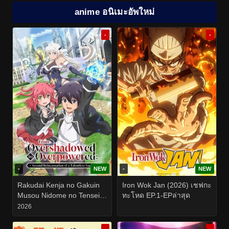
anime อนิเมะอัพใหม่
-
-
-
NEW
-
NEW
Rakudai Kenja no Gakuin
Iron Wok Jan (2026) เชฟกะ
Musou Nidome no Tensei
ทะโหด EP.1-EPล่าสุด
(2026) ปราชญ์ตกชั้นขอเกิด
2026
ใหม่เป็นเทพซ่า EP.1-12
-
-