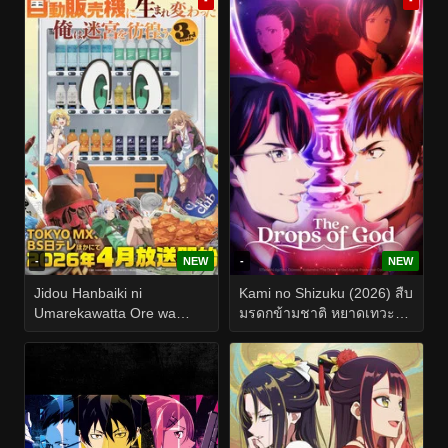
-
NEW
-
NEW
Jidou Hanbaiki ni
Kami no Shizuku (2026) สืบ
Umarekawatta Ore wa
มรดกข้ามชาติ หยาดเทวะ
Meikyuu wo Samayou
EP.1-24
Season 3 (2026) เกิดใหม่
เป็นตู้หยอดเหรียญแล้วไป
ผจญภัยในดันเจี้ยน ซีซั่น 3
EP.1-12