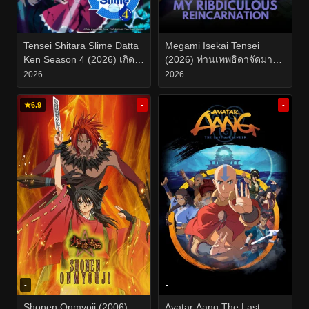
Tensei Shitara Slime Datta
Megami Isekai Tensei
Ken Season 4 (2026) เกิด
(2026) ท่านเทพธิดาจัดมา
ใหม่ทั้งทีก็เป็นสไลม์ไปซะ
ผมก็จัดไป ขอเกิดใหม่เป็น
2026
2026
แล้ว ซีซั่น 4 EP.1-24
ซี่โครงผู้กล้าละกันครับ EP.1-
12
★
6.9
-
-
-
-
Shonen Onmyoji (2006)
Avatar Aang The Last