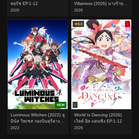
ทอร์ช EP.1-12
Villainess (2026) นางร้ายมือ
ใหม่ เป็นกำลังใจให้ด้วยนะ
2026
2026
เจ้าคะ EP.1-11
★
8.4
-
NEW
-
Luminous Witches (2022) ลู
World Is Dancing (2026)
มินัส วิทเชส กองบินดุริยางค์
เวิลด์ อิส แดนซิง EP.1-12
เวทมนตร์ EP.1-12
2022
2026