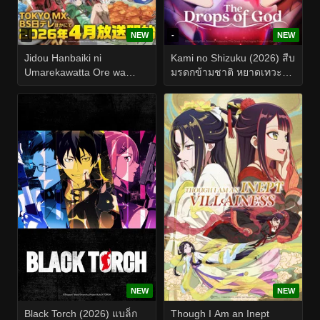
-
NEW
-
NEW
Jidou Hanbaiki ni
Kami no Shizuku (2026) สืบ
Umarekawatta Ore wa
มรดกข้ามชาติ หยาดเทวะ
Meikyuu wo Samayou
EP.1-24
Season 3 (2026) เกิดใหม่
เป็นตู้หยอดเหรียญแล้วไป
ผจญภัยในดันเจี้ยน ซีซั่น 3
EP.1-12
NEW
NEW
Black Torch (2026) แบล็ก
Though I Am an Inept